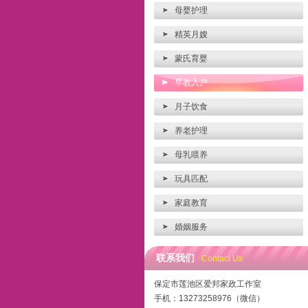
母婴护理
精英月嫂
蒙氏育婴
早教入户
月子饮食
养老护理
母乳喂养
玩具匹配
家庭教育
婚姻服务
联系我们
Contact Us
保定市莲池区爱邦家政工作室
手机：13273258976（微信）