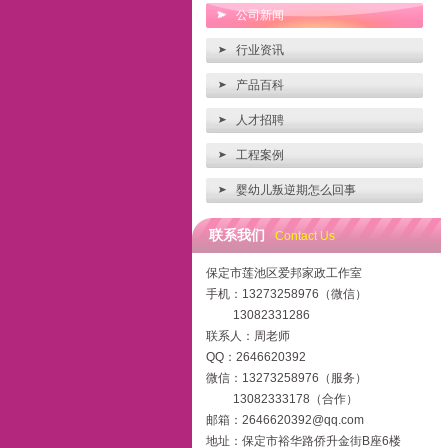
公司新闻
行业资讯
产品百科
人才招聘
工程案例
婴幼儿叛逆期怎么回事
联系我们
Contact Us
保定市莲池区爱邦家政工作室
手机：13273258976（微信）
13082331286
联系人：周老师
QQ：2646620392
微信：13273258976（服务）
13082333178（合作）
邮箱：2646620392@qq.com
地址：保定市裕华路侨升金街B座6楼