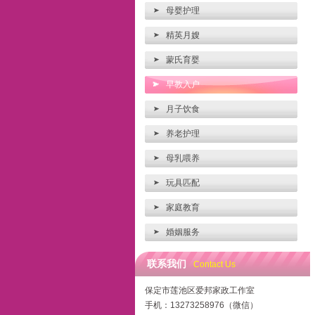
母婴护理
精英月嫂
蒙氏育婴
早教入户
月子饮食
养老护理
母乳喂养
玩具匹配
家庭教育
婚姻服务
联系我们
Contact Us
保定市莲池区爱邦家政工作室
手机：13273258976（微信）