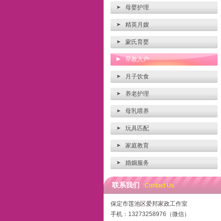
母婴护理
精英月嫂
蒙氏育婴
早教入户
月子饮食
养老护理
母乳喂养
玩具匹配
家庭教育
婚姻服务
联系我们
Contact Us
保定市莲池区爱邦家政工作室
手机：13273258976（微信）